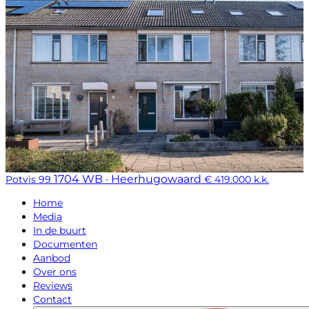
1704 WB · Heerhugowaard
Potvis 99
€ 419.000 k.k.
Home
Media
In de buurt
Documenten
Aanbod
Over ons
Reviews
Contact