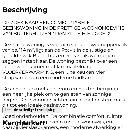
Beschrijving
OP ZOEK NAAR EEN COMFORTABELE
GEZINSWONING IN DE PRETTIGE WOONOMGEVING
VAN BUTTERHUIZEN? DAN ZIT JE HIER GOED!
Deze fijne woning is voorzien van een woonoppervlak
van ca. 114 m², ligt aan de Potvis in de rustige en
geliefde wijk Butterhuizen en is zoals we mogen
zeggen instapklaar. De woning beschikt over een
lichte woonkamer met laminaatvloer en
VLOERVERWARMING, een luxe keuken, vier
slaapkamers en een moderne badkamer.
De achtertuin met achterom en houten berging is
een heerlijke plek om te genieten van zonnige
dagen. Deze zonnige achtertuin op het oosten maakt
dit tot een ideale gezinswoning.
Lees de volledige beschrijving →
Goed onderhouden. De combinatie comfort, ruimte
Kenmerken
en een fijne ligging in een rustige woonwijk, en
daarbij vier slaapkamers, een moderne afwerking en