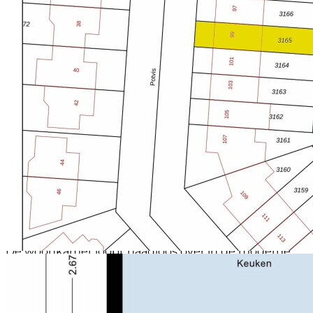
Middenwaard ligt op slechts 10 minuten afstand. Ook
scholen, sportvoorzieningen en recreatiegebieden
zijn eenvoudig bereikbaar. Dankzij de gunstige
ligging ben je bovendien snel onderweg richting
Alkmaar, Hoorn en Amsterdam. Rustig wonen met
alle voorzieningen binnen handbereik.
INDELING:
BEGANE GROND:
Het is hier heerlijk thuiskomen in een lichte ruimte
met een fijne sfeer. De begane grond is afgewerkt
met een laminaatvloer en voorzien van
vloerverwarming. Onder de trap bevindt zich een
praktische opbergkast. Aan zowel de voorzijde als aan
de achtergevel zijn elektrische zonneschermen
geplaatst.
De woonkamer loopt naadloos over in de moderne
keuken, die in 2022 is vernieuwd en van alle
gemakken is voorzien. Je beschikt hier over een 5-
pits inductiekookplaat, combimagnetron, oven,
koelkast, vriezer met drie laden, vaatwasser,