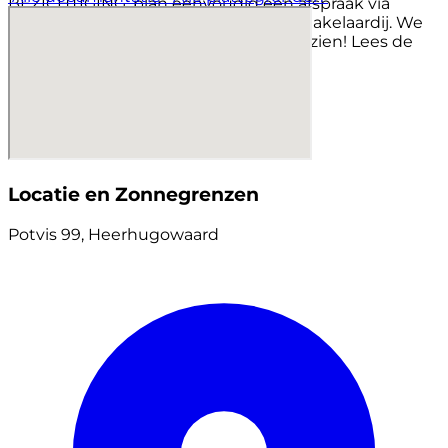
BEZICHTIGING: plan eenvoudig een afspraak via
Funda of de website van EV Wonen Makelaardij. We
laten deze leuke woning graag aan je zien! Lees de
volledige omschrijving
Locatie en Zonnegrenzen
Potvis 99, Heerhugowaard