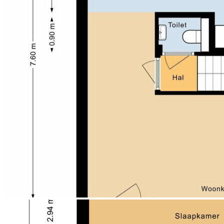
draaicarrousel (Le Mans), headfree afzuigkap en een
composiet werkblad met brede laden. Een heerlijke
plek om uitgebreid te koken.
1e VERDIEPING:
Op de eerste verdieping bevinden zich drie
slaapkamers, allemaal netjes afgewerkt met
laminaatvloeren en grotendeels gladde wanden. Aan
de achterzijde is in 2019 een kunststof dakkapel van
circa 4 meter breed geplaatst, wat zorgt voor extra
ruimte en licht.
De badkamer is in 2018 vernieuwd en luxe uitgevoerd
met een inloopdouche met glazen deur,
wastafelmeubel, toilet en designradiator. Een
comfortabele en frisse ruimte om de dag goed te
beginnen of ontspannen af te sluiten.
De verdiepingen zijn uitgevoerd met betonnen
vloeren.
2e VERDIEPING:
De tweede verdieping biedt een ruime vierde
slaapkamer met laminaatvloer en twee dakramen
voor prettig daglicht. Daarnaast is er een aparte kast