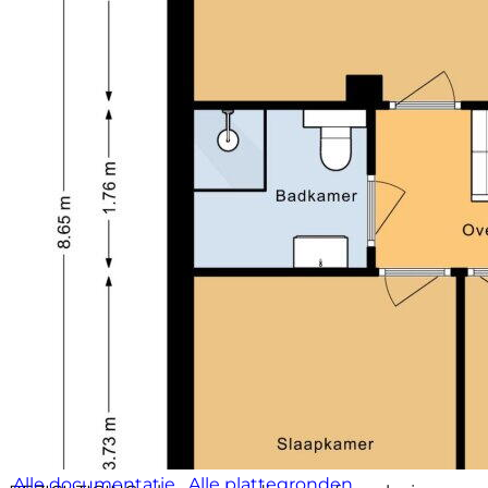
met de wasmachineaansluiting. Op de voorzolder
vind je de cv-installatie (Nefit, 2023), mechanische
ventilatie en extra bergruimte onder de schuine
kanten.
TUIN:
De achtertuin is circa 11 meter diep en ligt gunstig op
het oosten, waardoor je hier volop van de zon kunt
genieten. De tuin is verzorgd aangelegd met nette
bestrating, keramische tegels en stenen plantenbak.
Dankzij de achterom is de tuin praktisch in gebruik.
Achterin staat een vrijstaande houten berging, ideaal
voor fietsen en tuingereedschap.
Aanvaarding: in overleg
Een instapklare en comfortabele gezinswoning met
vier slaapkamers, een zonnige tuin en een fijne
ligging in Butterhuizen. Zie jij jezelf hier al wonen?
Plan dan snel een bezichtiging via EV Wonen
Makelaardij – we laten je deze mooie woning graag
zien!
Alle documentatie
Alle plattegronden