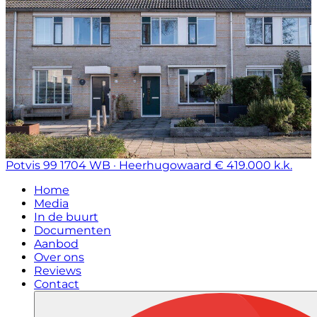
Potvis 99
1704 WB · Heerhugowaard
€ 419.000 k.k.
Home
Media
In de buurt
Documenten
Aanbod
Over ons
Reviews
Contact