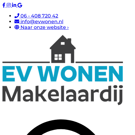
06 - 408 720 42
info@evwonen.nl
Naar onze website ›