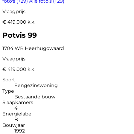
foto's (+29)
Alle foto's (+29)
Vraagprijs
€ 419.000 k.k.
Potvis 99
1704 WB Heerhugowaard
Vraagprijs
€ 419.000 k.k.
Soort
Eengezinswoning
Type
Bestaande bouw
Slaapkamers
4
Energielabel
B
Bouwjaar
1992